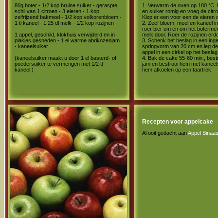
80g boter - 1/2 kop bruine suiker - geraspte
1. Verwarm de oven op 180 °C. 
schil van 1 citroen - 3 eieren - 1 kop
en suiker romig en voeg de citro
zelfrijzend bakmeel - 1/2 kop volkorenbloem -
Klop er een voor een de eieren 
1 tl kaneel - 1,25 dl melk - 1/2 kop rozijnen
2. Zeef bloem, meel en kaneel i
roer bier om en om het boterme
1 appel, geschild, klokhuis verwijderd en in
melk door. Roer de rozijnen erdo
plakjes gesneden - 1 el warme abrikozenjam
3. Schenk bet beslag in een ing
- kaneelsuiker
springvorm van 20 cm en leg de
appel in een cirkel op het beslag
(kaneelsuiker maakt u door 1 el basterd- of
4. Bak de cake 55-60 min., best
poedersuiker te vermengen met 1/2 tl
jam en bestrooi hem met kaneels
kaneel.)
hem afkoelen op een taartrek.
Recepten voor appelcake
Al ooit gedacht aan
Appel Sinaa