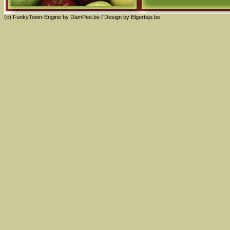
(c) FunkyTown-Engine by
DamPee.be
/ Design by
Elgertsje.be