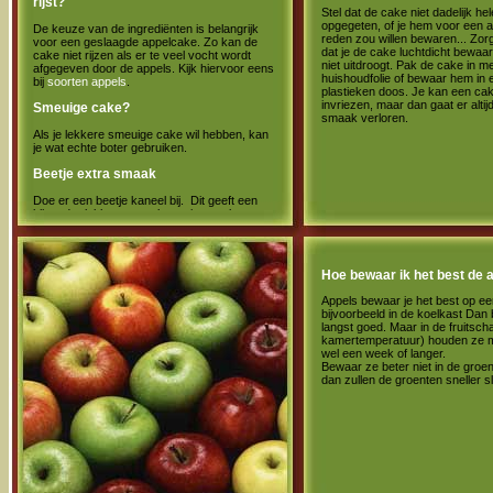
rijst?
Stel dat de cake niet dadelijk he
opgegeten, of je hem voor een 
De keuze van de ingrediënten is belangrijk
reden zou willen bewaren... Zor
voor een geslaagde appelcake. Zo kan de
dat je de cake luchtdicht bewaar
cake niet rijzen als er te veel vocht wordt
niet uitdroogt. Pak de cake in m
afgegeven door de appels. Kijk hiervoor eens
huishoudfolie of bewaar hem in 
bij
soorten appels
.
plastieken doos. Je kan een ca
invriezen, maar dan gaat er alti
Smeuige cake?
smaak verloren.
Als je lekkere smeuige cake wil hebben, kan
je wat echte boter gebruiken.
Beetje extra smaak
Doe er een beetje kaneel bij. Dit geeft een
bijzonder lekkere smaak aan je appeltaart.
Hoe bewaar ik het best de 
Appels bewaar je het best op ee
bijvoorbeeld in de koelkast Dan b
langst goed. Maar in de fruitsch
kamertemperatuur) houden ze 
wel een week of langer.
Bewaar ze beter niet in de groe
dan zullen de groenten sneller s