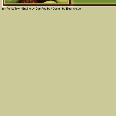
(c) FunkyTown-Engine by
DamPee.be
/ Design by
Elgertsje.be