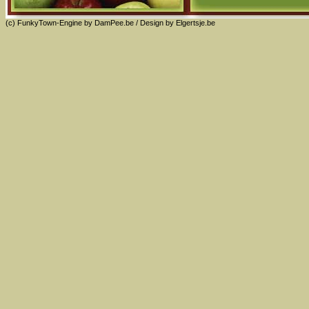
(c) FunkyTown-Engine by
DamPee.be
/ Design by
Elgertsje.be