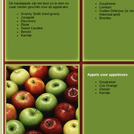
De handappels zijn het best zo te eten en
Goudreinet
vaak minder geschikt voor de appelcake.
Lombart
Golden Delicious (is me
Granny Smith (heel groen)
helemaal geel)
Jonagold
Bramley
Discovery
Elstar
Sweet Caroline
Benoni
Karmijn
Appels voor appelmoes
Goudreinet
Cox Orange
Gloster
Karmijn