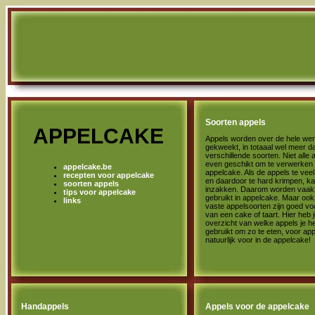
Soorten appels
APPELCAKE
Appels worden over de hele wer
gekweekt, in totaaal wel meer d
verschillende soorten. Niet alle 
even geschikt om te verwerken 
appelcake.be
appelcake. Als de appels te vee
recepten voor appelcake
en daardoor te hard krimpen, k
soorten appels
inzakken. Daarom worden vaak 
tips voor appelcake
gebruikt in appelcake. Maar oo
links
vaste appelsoorten zijn goed v
van een cake of taart. Hier heb 
overzicht van welke appels je he
gebruikt om zo te eten, voor a
natuurlijk voor in de appelcake!
Handappels
Appels voor de appelcake