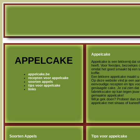
Appelcake
APPELCAKE
Appelcake is een lekkernij dat 
heeft. Voor feestjes, bezoekjes
omdat het goed smaakt bij een t
koffie.
appelcake.be
Een lekkere appelcake maakt u h
recepten voor appelcake
Op deze website vind je een aan
soorten appels
eenvoudige recepten en tips vo
tips voor appelcake
geslaagde cake. Je zal zien dat
links
fabriekscake op kan tegen jouw 
gemaakte appelcake!
Wil je gek doen? Probeer dan z
appelcake met sinaas of kaneel!
Soorten Appels
Tips voor appelcake