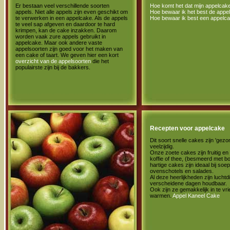
Er bestaan veel verschillende soorten
Hoe komt het dat mijn appelcake 
appels. Niet alle appels zijn even geschikt om
Hoe bewaar ik het best de appe
te verwerken in een appelcake. Als de appels
Hoe bewaar ik best een appelc
te veel sap afgeven en daardoor te hard
krimpen, kan de cake inzakken. Daarom
worden vaak zure appels gebruikt in
appelcake. Maar ook andere vaste
appelsoorten zijn goed voor het maken van
een cake of taart. We geven hier een kort
overzicht van de appelsoorten
die het
populairste zijn bij de bakkers.
Recepten voor appelcake
Dit soort snelle cakes zijn 'gezo
veelzijdig.
Onze zoete cakes zijn fruitig en 
koffie of thee, (besmeerd met bo
hartige cakes zijn ideaal bij soe
ovenschotels en salades.
Al deze heerlijkheden zijn luchtd
verscheidene dagen houdbaar.
Ook zijn ze gemakkelijk in te vr
warmen.
Appel Kaneel Cake