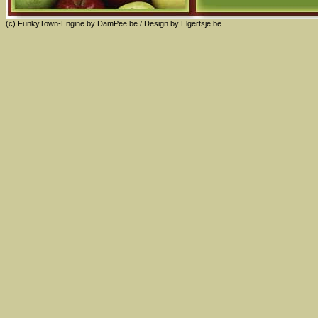
(c) FunkyTown-Engine by
DamPee.be
/ Design by
Elgertsje.be